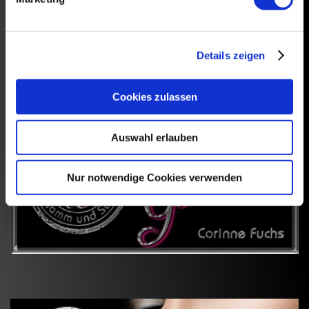
Aktions - Gutscheine
Details zeigen
Cookies zulassen
Auswahl erlauben
Nur notwendige Cookies verwenden